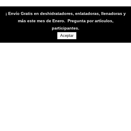
¡ Envío Gratis en deshidratadores, enlatadoras, llenadoras y
Elixir
más este mes de Enero
. Pregunta por artículos,
MXN777.67
-
MXN4,792.78
participantes.
Aceptar