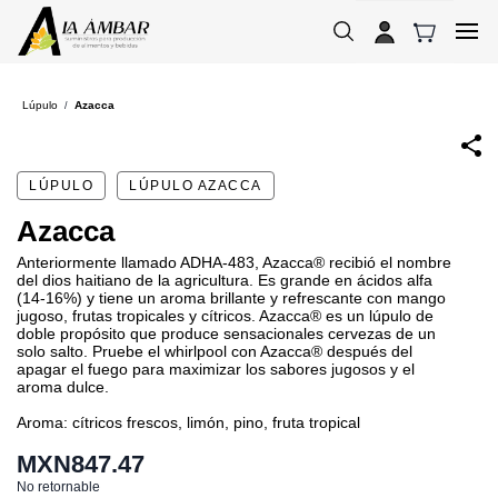
Skip to
main
content
Lúpulo
Azacca
/
LÚPULO
LÚPULO AZACCA
Azacca
Anteriormente llamado ADHA-483, Azacca® recibió el nombre
del dios haitiano de la agricultura. Es grande en ácidos alfa
(14-16%) y tiene un aroma brillante y refrescante con mango
jugoso, frutas tropicales y cítricos. Azacca® es un lúpulo de
doble propósito que produce sensacionales cervezas de un
solo salto. Pruebe el whirlpool con Azacca® después del
apagar el fuego para maximizar los sabores jugosos y el
aroma dulce.
Aroma: cítricos frescos, limón, pino, fruta tropical
MXN847.47
No retornable