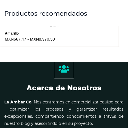
Productos recomendados
Amarillo
Ar
MXN667.47
-
MXN8,970.50
M
Acerca de Nosotros
La Ámbar Co.
Nos centramos en comercializar equipo para
optimizar los procesos y garantizar resultados
excepcionales, compartiendo conocimientos a través de
nuestro blog y asesorándolo en su proyecto.