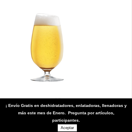
¡ Envío Gratis en deshidratadores, enlatadoras, llenadoras y
Pilsner
MXN569.80
-
MXN627.70
más este mes de Enero
. Pregunta por artículos,
participantes.
Aceptar