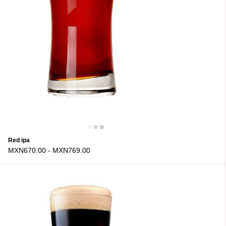
Red ipa
MXN670.00
-
MXN769.00