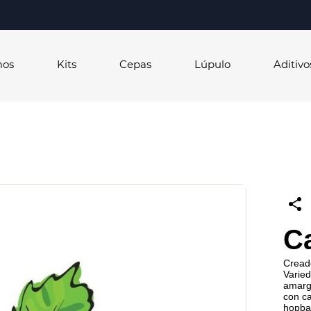
mos
Kits
Cepas
Lúpulo
Aditivo
C
Creado
Varie
amargo
con ca
hopba