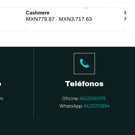
Cashmere
Citr
MXN779.87
MXN3,717.63
MXN
-
o
Teléfonos
om
Oficina:
6622500079
WhatsApp:
6623072894