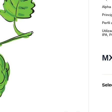
Alpha
Princ
Perfil
Utiliz
IPA, P
MX
Sele