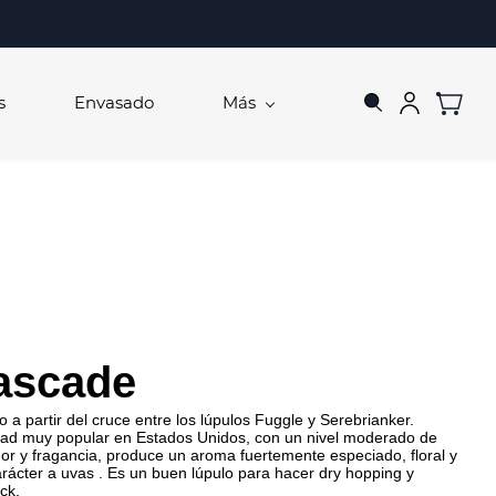
s
Envasado
Más
ascade
 a partir del cruce entre los lúpulos Fuggle y Serebrianker.
dad muy popular en Estados Unidos, con un nivel moderado de
r y fragancia, produce un aroma fuertemente especiado, floral y
rácter a uvas . Es un buen lúpulo para hacer dry hopping y
ck.