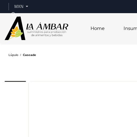
Skip to
MXN
main
content
Home
Insu
Lúpulo
Cascade
/