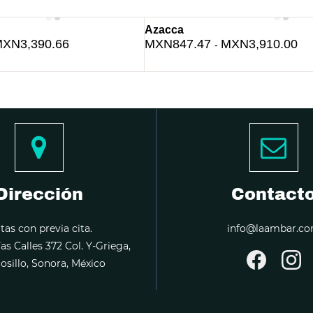
Azacca
XN3,390.66
MXN847.47
MXN3,910.00
-
Dirección
Contact
itas con previa cita.
info@laambar.c
ías Calles 372 Col. Y-Griega,
sillo, Sonora, México