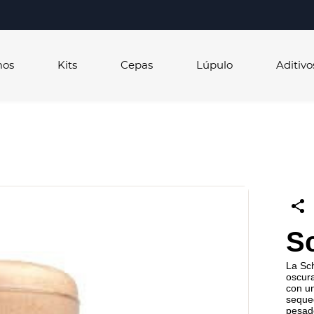
mos
Kits
Cepas
Lúpulo
Aditivo
S
La Sch
oscura
con un
seque
pesado