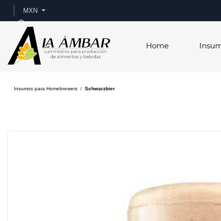
Skip to
MXN
main
content
Home
Insu
Insumos para Homebrewers
Schwarzbier
/