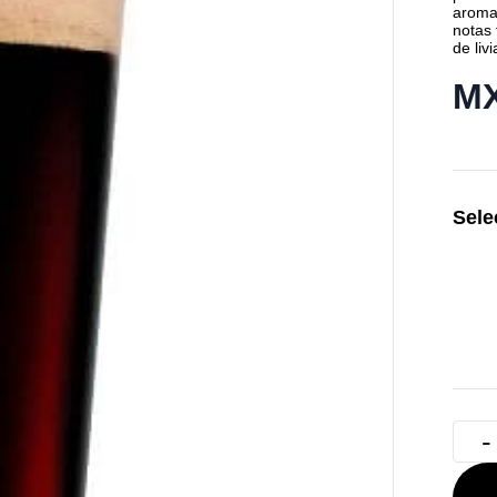
aroma 
notas 
de liv
MX
Sele