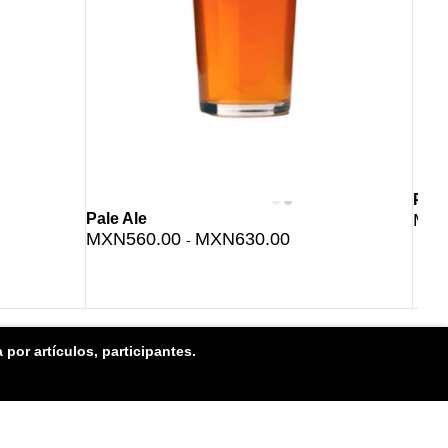
Pils
Pale Ale
MXN
MXN560.00
MXN630.00
-
 por artículos, participantes.