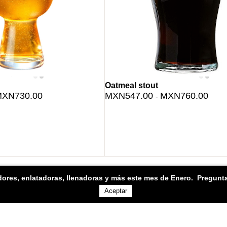
Oatmeal stout
XN730.00
MXN547.00
MXN760.00
-
dores, enlatadoras, llenadoras y más este mes de Enero
. Pregunta
Aceptar