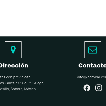
Dirección
Contact
itas con previa cita.
info@laambar.c
ías Calles 372 Col. Y-Griega,
sillo, Sonora, México