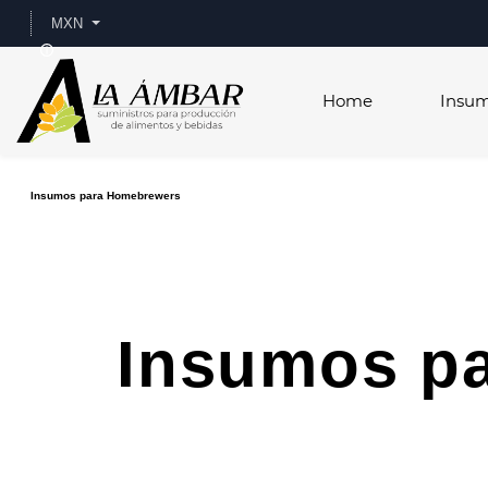
Skip to
MXN
main
content
Home
Insu
Insumos para Homebrewers
Insumos p