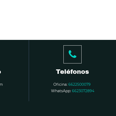
o
Teléfonos
om
Oficina:
6622500079
WhatsApp:
6623072894