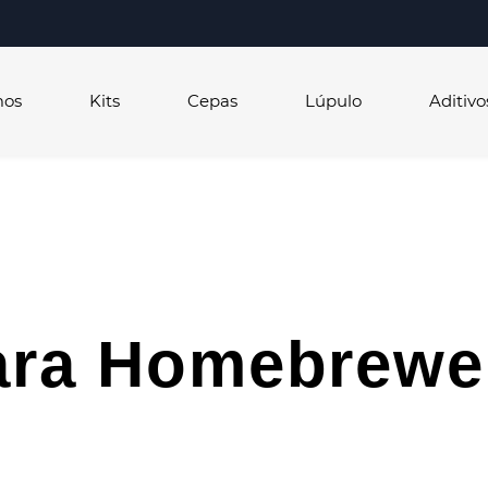
mos
Kits
Cepas
Lúpulo
Aditivo
ara Homebrewe