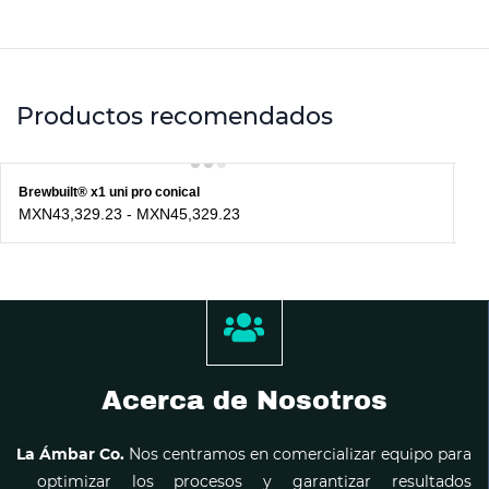
Productos recomendados
Brewbuilt® x1 uni pro conical
Fe
MXN43,329.23
-
MXN45,329.23
M
Acerca de Nosotros
La Ámbar Co.
Nos centramos en comercializar equipo para
optimizar los procesos y garantizar resultados