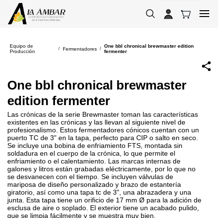
Skip to
main
content
Equipo de
One bbl chronical brewmaster edition
Fermentadores
/
/
Producción
fermenter
One bbl chronical brewmaster
edition fermenter
Las crónicas de la serie Brewmaster toman las características
existentes en las crónicas y las llevan al siguiente nivel de
profesionalismo. Estos fermentadores cónicos cuentan con un
puerto TC de 3" en la tapa, perfecto para CIP o salto en seco.
Se incluye una bobina de enfriamiento FTS, montada sin
soldadura en el cuerpo de la crónica, lo que permite el
enfriamiento o el calentamiento. Las marcas internas de
galones y litros están grabadas eléctricamente, por lo que no
se desvanecen con el tiempo. Se incluyen válvulas de
mariposa de diseño personalizado y brazo de estantería
giratorio, así como una tapa tc de 3", una abrazadera y una
junta. Esta tapa tiene un orificio de 17 mm Ø para la adición de
esclusa de aire o soplado. El exterior tiene un acabado pulido,
que se limpia fácilmente y se muestra muy bien.