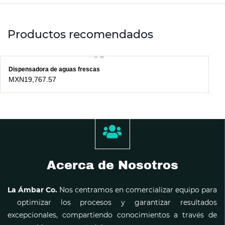
Productos recomendados
Dispensadora de aguas frescas
Ic
MXN19,767.57
MX
Acerca de Nosotros
La Ámbar Co.
Nos centramos en comercializar equipo para
optimizar los procesos y garantizar resultados
excepcionales, compartiendo conocimientos a través de