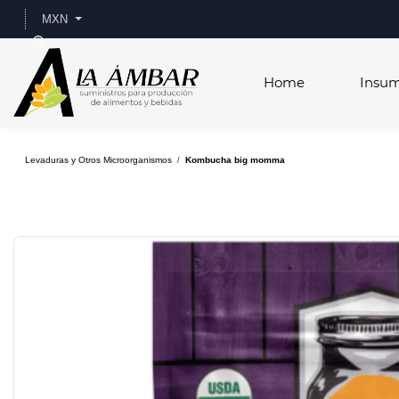
Skip to
MXN
main
content
Home
Insu
Levaduras y Otros Microorganismos
Kombucha big momma
/