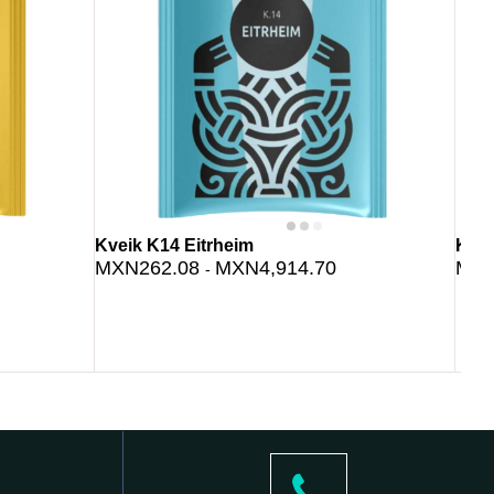
Kveik K14 Eitrheim
Kvei
MXN262.08
MXN4,914.70
MXN
-