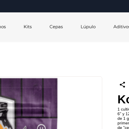
mos
Kits
Cepas
Lúpulo
Aditivo
K
1 cult
6" y 1
de 1 
primer
de "ce