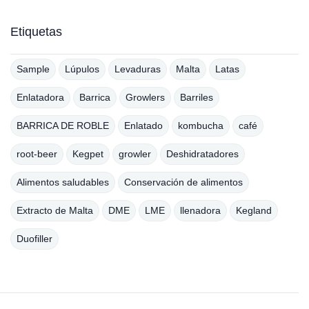
Etiquetas
Sample
Lúpulos
Levaduras
Malta
Latas
Enlatadora
Barrica
Growlers
Barriles
BARRICA DE ROBLE
Enlatado
kombucha
café
root-beer
Kegpet
growler
Deshidratadores
Alimentos saludables
Conservación de alimentos
Extracto de Malta
DME
LME
llenadora
Kegland
Duofiller