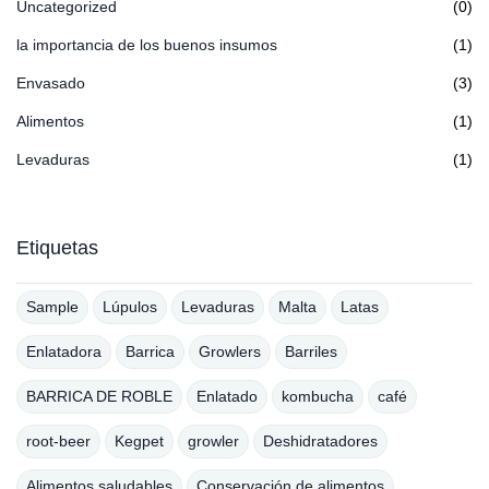
Uncategorized
(0)
la importancia de los buenos insumos
(1)
Envasado
(3)
Alimentos
(1)
Levaduras
(1)
Etiquetas
Sample
Lúpulos
Levaduras
Malta
Latas
Enlatadora
Barrica
Growlers
Barriles
BARRICA DE ROBLE
Enlatado
kombucha
café
root-beer
Kegpet
growler
Deshidratadores
Alimentos saludables
Conservación de alimentos