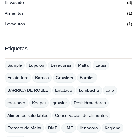
Envasado
(3)
Alimentos
(1)
Levaduras
(1)
Etiquetas
Sample
Lúpulos
Levaduras
Malta
Latas
Enlatadora
Barrica
Growlers
Barriles
BARRICA DE ROBLE
Enlatado
kombucha
café
root-beer
Kegpet
growler
Deshidratadores
Alimentos saludables
Conservación de alimentos
Extracto de Malta
DME
LME
llenadora
Kegland