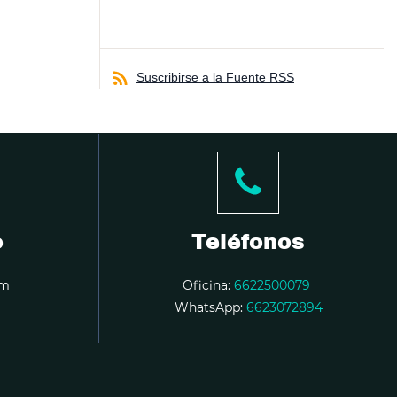
Suscribirse a la Fuente RSS
o
Teléfonos
om
Oficina:
6622500079
WhatsApp:
6623072894