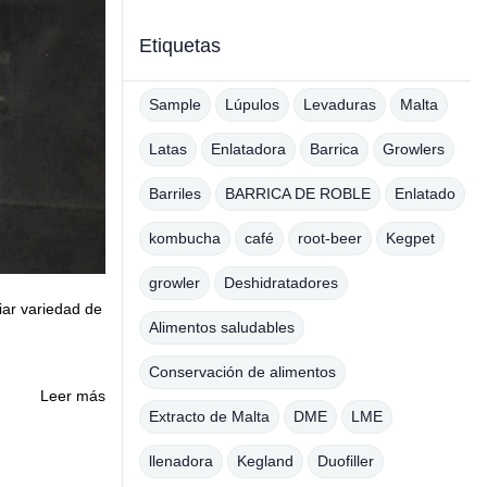
Etiquetas
Sample
Lúpulos
Levaduras
Malta
Latas
Enlatadora
Barrica
Growlers
Barriles
BARRICA DE ROBLE
Enlatado
kombucha
café
root-beer
Kegpet
growler
Deshidratadores
iar variedad de
Alimentos saludables
Conservación de alimentos
Leer más
Extracto de Malta
DME
LME
llenadora
Kegland
Duofiller