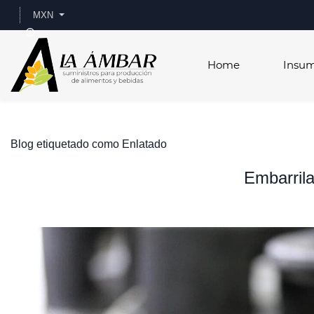
Skip to
MXN
main
content
Home
Insu
Blog etiquetado como Enlatado
Embarrila