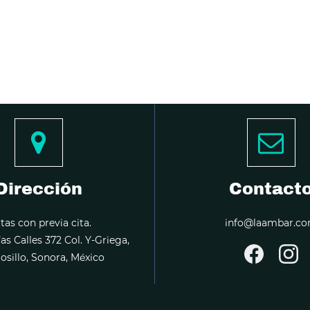
Dirección
Contact
itas con previa cita.
info@laambar.c
ías Calles 372 Col. Y-Griega,
sillo, Sonora, México