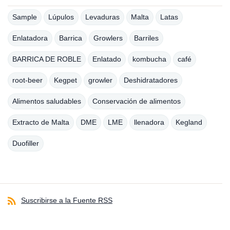
Sample
Lúpulos
Levaduras
Malta
Latas
Enlatadora
Barrica
Growlers
Barriles
BARRICA DE ROBLE
Enlatado
kombucha
café
root-beer
Kegpet
growler
Deshidratadores
Alimentos saludables
Conservación de alimentos
Extracto de Malta
DME
LME
llenadora
Kegland
Duofiller
Suscribirse a la Fuente RSS