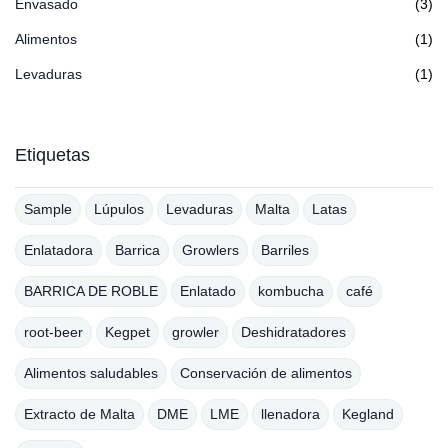
Envasado
(3)
Alimentos
(1)
Levaduras
(1)
Etiquetas
Sample
Lúpulos
Levaduras
Malta
Latas
Enlatadora
Barrica
Growlers
Barriles
BARRICA DE ROBLE
Enlatado
kombucha
café
root-beer
Kegpet
growler
Deshidratadores
Alimentos saludables
Conservación de alimentos
Extracto de Malta
DME
LME
llenadora
Kegland