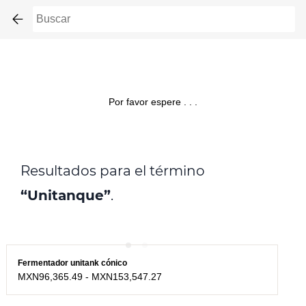
Skip to
main
content
Por favor espere . . .
Resultados para el término
“Unitanque”
.
Fermentador unitank cónico
MXN96,365.49
-
MXN153,547.27