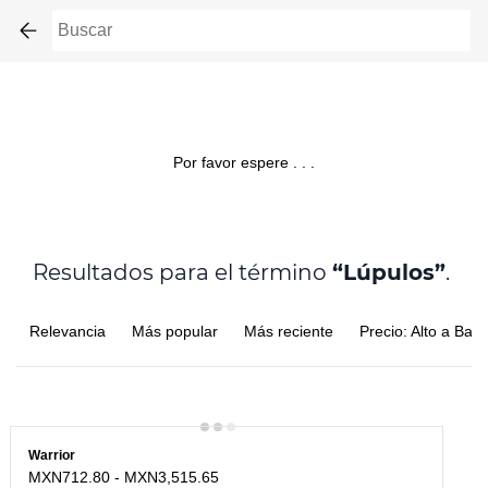
Skip to
main
content
Por favor espere . . .
Resultados para el término
“Lúpulos”
.
Relevancia
Más popular
Más reciente
Precio: Alto a Bajo
Warrior
MXN712.80
-
MXN3,515.65