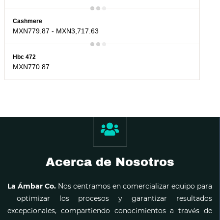
Cashmere
MXN779.87
-
MXN3,717.63
Hbc 472
MXN770.87
Acerca de Nosotros
La Ámbar Co.
Nos centramos en comercializar equipo para
optimizar los procesos y garantizar resultados
excepcionales, compartiendo conocimientos a través de