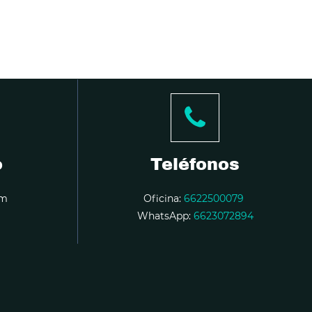
o
Teléfonos
om
Oficina:
6622500079
WhatsApp:
6623072894