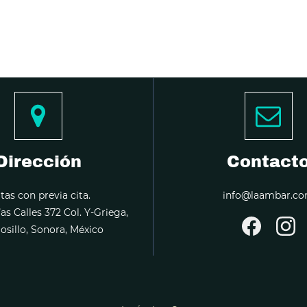
Dirección
Contact
itas con previa cita.
info@laambar.c
ías Calles 372 Col. Y-Griega,
sillo, Sonora, México