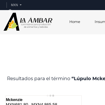
Skip to
MXN
main
content
Home
Insu
Resultados para el término
“Lúpulo Mcke
Mckenzie
MXN681.80
MXN4,865.58
-