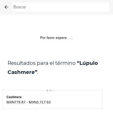
Skip to
main
content
Por favor espere . . .
Resultados para el término
“Lúpulo
Cashmere”
.
Cashmere
MXN779.87
-
MXN3,717.63