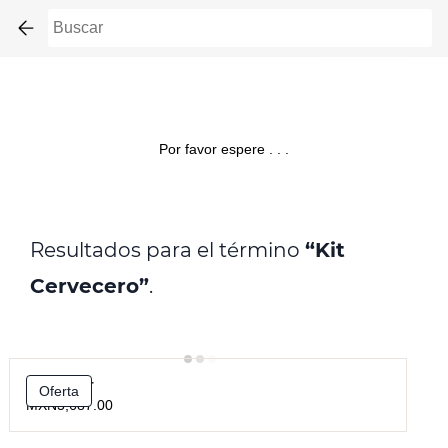
Skip to
main
content
Por favor espere . . .
Resultados para el término
“Kit
Cervecero”
.
Kit Iniciador
Oferta
MXN3,687.00