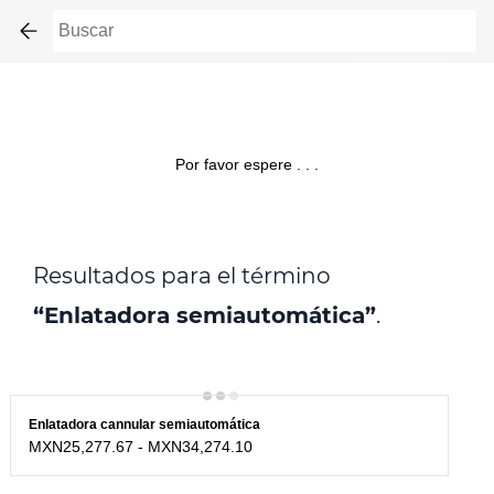
Skip to
main
content
Por favor espere . . .
Resultados para el término
“Enlatadora semiautomática”
.
Enlatadora cannular semiautomática
MXN25,277.67
-
MXN34,274.10