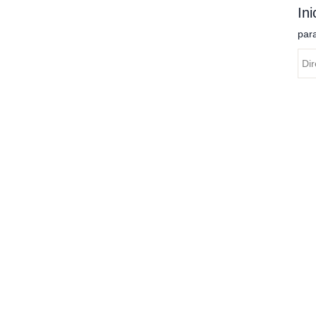
Ini
par
C