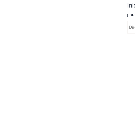
Ini
par
C